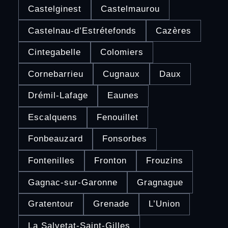
Castelginest
Castelmaurou
Castelnau-d’Estrétefonds
Cazères
Cintegabelle
Colomiers
Cornebarrieu
Cugnaux
Daux
Drémil-Lafage
Eaunes
Escalquens
Fenouillet
Fonbeauzard
Fonsorbes
Fontenilles
Fronton
Frouzins
Gagnac-sur-Garonne
Gragnague
Gratentour
Grenade
L’Union
La Salvetat-Saint-Gilles