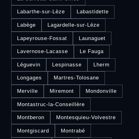
Labarthe-sur-Lèze
Labastidette
Labège
Lagardelle-sur-Lèze
Lapeyrouse-Fossat
Launaguet
Lavernose-Lacasse
Le Fauga
Léguevin
Lespinasse
Lherm
Longages
Martres-Tolosane
Merville
Miremont
Mondonville
Montastruc-la-Conseillère
Montberon
Montesquieu-Volvestre
Montgiscard
Montrabé