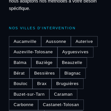
nous adaptons nos méthodes à votre besoin
spécifique.
NOS VILLES D'INTERVENTION
Aucamville
Aussonne
Auterive
Auzeville-Tolosane
Ayguesvives
Balma
Baziège
Beauzelle
Bérat
Bessières
Blagnac
Bouloc
Brax
Bruguières
Buzet-sur-Tarn
Caraman
Carbonne
Castanet-Tolosan