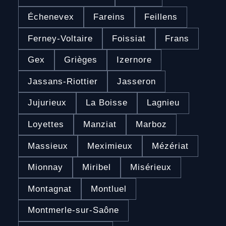
Échenevex
Fareins
Feillens
Ferney-Voltaire
Foissiat
Frans
Gex
Grièges
Izernore
Jassans-Riottier
Jasseron
Jujurieux
La Boisse
Lagnieu
Loyettes
Manziat
Marboz
Massieux
Meximieux
Mézériat
Mionnay
Miribel
Misérieux
Montagnat
Montluel
Montmerle-sur-Saône