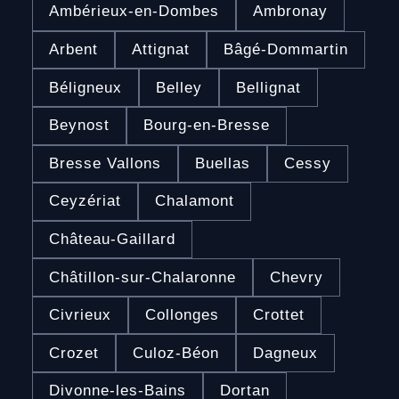
Ambérieux-en-Dombes
Ambronay
Arbent
Attignat
Bâgé-Dommartin
Béligneux
Belley
Bellignat
Beynost
Bourg-en-Bresse
Bresse Vallons
Buellas
Cessy
Ceyzériat
Chalamont
Château-Gaillard
Châtillon-sur-Chalaronne
Chevry
Civrieux
Collonges
Crottet
Crozet
Culoz-Béon
Dagneux
Divonne-les-Bains
Dortan