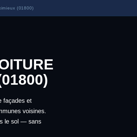
ximieux (01800)
OITURE
(01800)
 façades et
mmunes voisines.
s le sol — sans