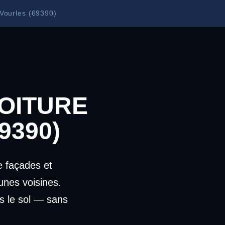
 Vourles (69390)
OITURE
9390)
 façades et
nes voisines.
s le sol — sans