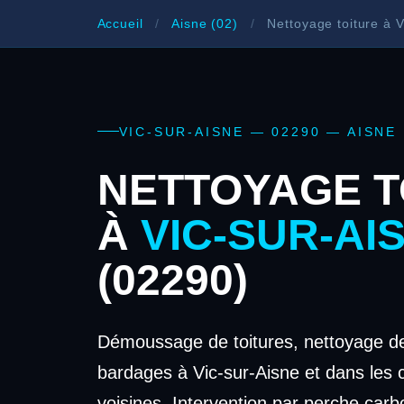
Accueil
/
Aisne (02)
/
Nettoyage toiture à V
VIC-SUR-AISNE — 02290 — AISNE
NETTOYAGE T
À
VIC-SUR-AI
(02290)
Démoussage de toitures, nettoyage de
bardages à Vic-sur-Aisne et dans le
voisines. Intervention par perche carb