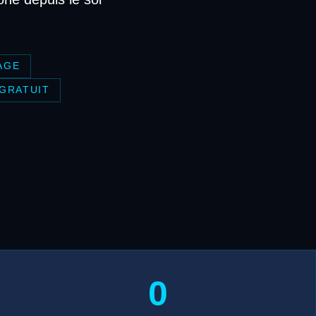
AGE
 GRATUIT
0