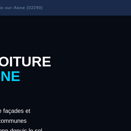
ic-sur-Aisne (02290)
OITURE
SNE
 façades et
s communes
one depuis le sol