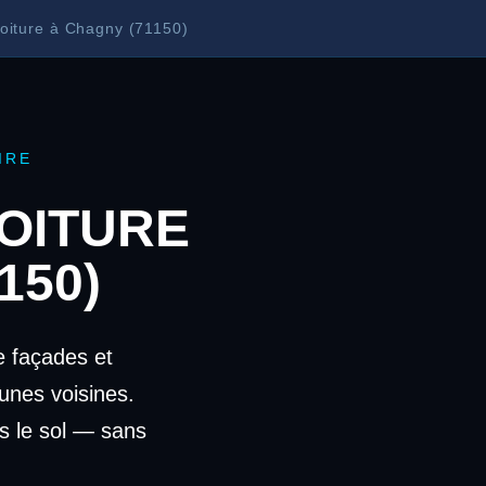
oiture à Chagny (71150)
IRE
OITURE
150)
 façades et
nes voisines.
s le sol — sans