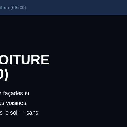
 Bron (69500)
OITURE
0)
 façades et
s voisines.
s le sol — sans