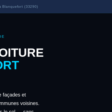
à Blanquefort (33290)
DE
OITURE
ORT
 façades et
ommunes voisines.
s le sol — sans