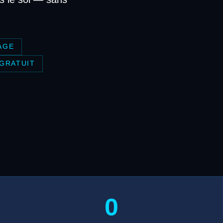
AGE
 GRATUIT
0