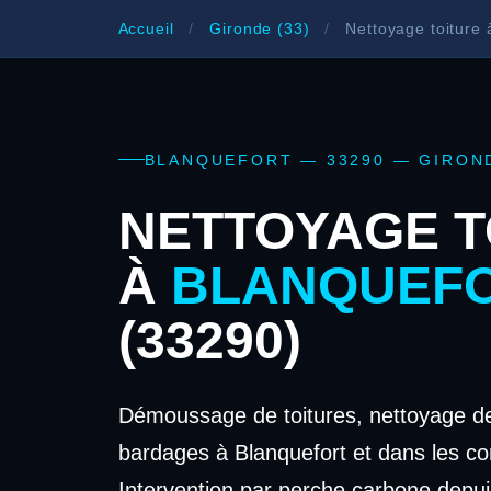
Accueil
/
Gironde (33)
/
Nettoyage toiture 
BLANQUEFORT — 33290 — GIRON
NETTOYAGE T
À
BLANQUEF
(33290)
Démoussage de toitures, nettoyage de
bardages à Blanquefort et dans les c
Intervention par perche carbone depui