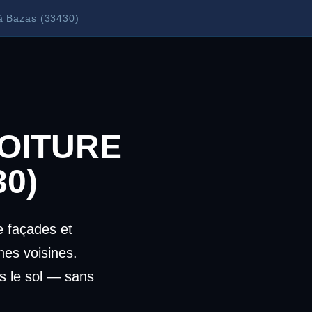
à Bazas (33430)
OITURE
30)
 façades et
es voisines.
s le sol — sans