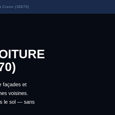
à Creon (33670)
OITURE
70)
 façades et
es voisines.
s le sol — sans