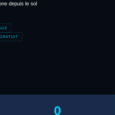
one depuis le sol
AGE
 GRATUIT
0