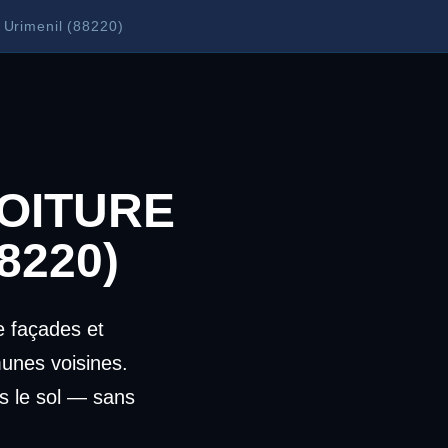
 Urimenil (88220)
OITURE
8220)
 façades et
unes voisines.
s le sol — sans