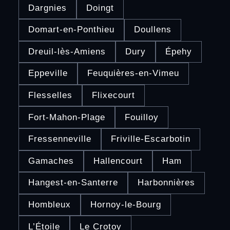
Dargnies
Doingt
Domart-en-Ponthieu
Doullens
Dreuil-lès-Amiens
Dury
Épehy
Eppeville
Feuquières-en-Vimeu
Flesselles
Flixecourt
Fort-Mahon-Plage
Fouilloy
Fressenneville
Friville-Escarbotin
Gamaches
Hallencourt
Ham
Hangest-en-Santerre
Harbonnières
Hombleux
Hornoy-le-Bourg
L’Étoile
Le Crotoy