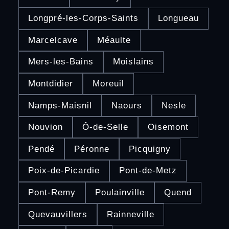
Longpré-les-Corps-Saints
Longueau
Marcelcave
Méaulte
Mers-les-Bains
Moislains
Montdidier
Moreuil
Namps-Maisnil
Naours
Nesle
Nouvion
Ô-de-Selle
Oisemont
Pendé
Péronne
Picquigny
Poix-de-Picardie
Pont-de-Metz
Pont-Remy
Poulainville
Quend
Quevauvillers
Rainneville