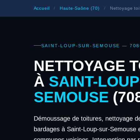
Accueil
/
Haute-Saône (70)
/
Nettoyage toi
SAINT-LOUP-SUR-SEMOUSE — 70
NETTOYAGE T
À
SAINT-LOUP
SEMOUSE
(70
Démoussage de toitures, nettoyage de
bardages à Saint-Loup-sur-Semouse e
communes voisines. Intervention par 