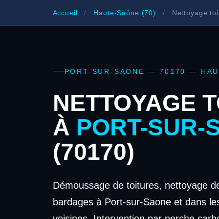
Accueil
/
Haute-Saône (70)
/
Nettoyage toi
PORT-SUR-SAONE — 70170 — HA
NETTOYAGE T
À
PORT-SUR-
(70170)
Démoussage de toitures, nettoyage de
bardages à Port-sur-Saone et dans 
voisines. Intervention par perche carb