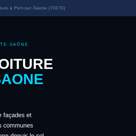
ture à Port-sur-Saone (70170)
UTE-SAÔNE
OITURE
SAONE
 façades et
les communes
one depuis le sol