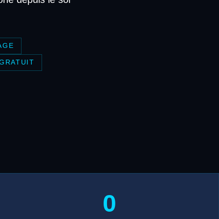
AGE
 GRATUIT
0