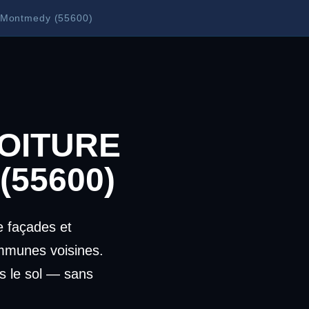
à Montmedy (55600)
OITURE
(55600)
 façades et
mmunes voisines.
s le sol — sans