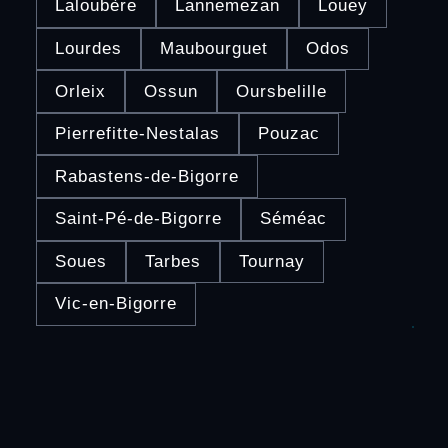
Laloubère
Lannemezan
Louey
Lourdes
Maubourguet
Odos
Orleix
Ossun
Oursbelille
Pierrefitte-Nestalas
Pouzac
Rabastens-de-Bigorre
Saint-Pé-de-Bigorre
Séméac
Soues
Tarbes
Tournay
Vic-en-Bigorre