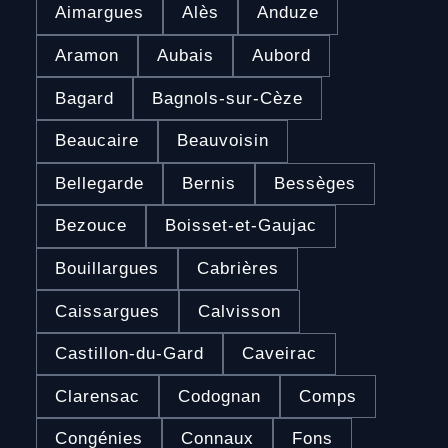
Aimargues
Alès
Anduze
Aramon
Aubais
Aubord
Bagard
Bagnols-sur-Cèze
Beaucaire
Beauvoisin
Bellegarde
Bernis
Bessèges
Bezouce
Boisset-et-Gaujac
Bouillargues
Cabrières
Caissargues
Calvisson
Castillon-du-Gard
Caveirac
Clarensac
Codognan
Comps
Congénies
Connaux
Fons