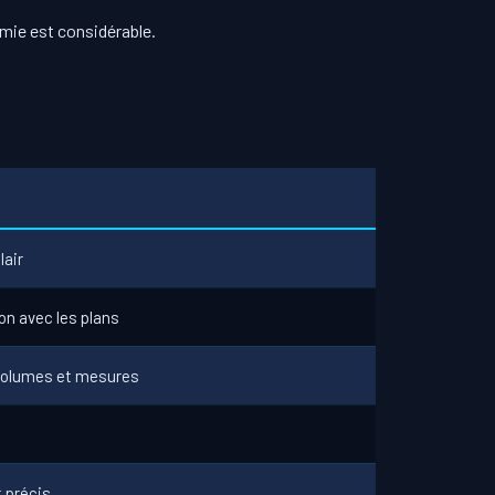
omie est considérable.
lair
n avec les plans
 volumes et mesures
t
 précis