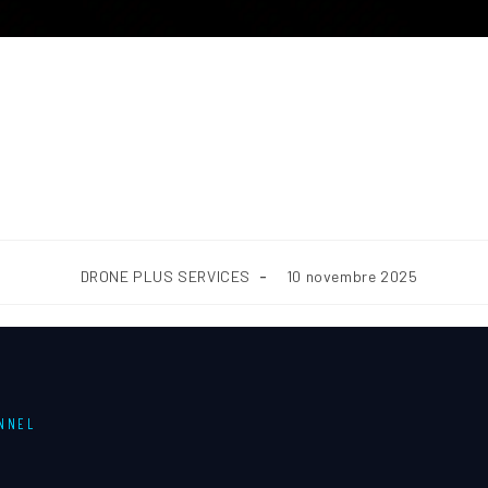
QUOI UNE PRESTATION PAR 
ST-ELLE UTILE AUX SUIVIS 
CHANTIERS ?
DRONE PLUS SERVICES
10 novembre 2025
ONNEL