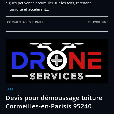
algues peuvent s'accumuler sur les toits, retenant
l'humidité et accélérant…
SUR
COMMENTAIRES FERMÉS
28 AVRIL 2026
DEVIS
POUR
DÉMOUSSAGE
TOITURE
JOUY-
LE-
MOUTIER
95280
BLOG
Devis pour démoussage toiture
Cormeilles-en-Parisis 95240