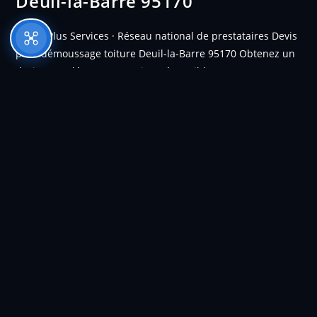
Deuil-la-Barre 95170
Drone Plus Services · Réseau national de prestataires Devis
pour démoussage toiture Deuil-la-Barre 95170 Obtenez un
devis pour démoussage toiture à Deuil-la-Barre et
redonnez vie à votre toit. Faites confiance à notre
entreprise locale pour un service de qualité. Demander un
devis gratuit +30Prestataires sélectionnés 100%France
couverte 0Zéro échafaudage +200Chantiers réalisés
Pourquoi faire appel à Drone Plus Services France ? Mise en
relation directeNous vous connectons avec le prestataire le
plus proche de chez vous, sans intermédiaire. Prestataires
rigoureusement sélectionnésChaque professionnel est
évalué sur son sérieux, son équipement et la qualité de ses
interventions. Équipés perche carbone et droneTous nos
prestataires interviennent depuis le sol sur tout type de
bâtiment. Zéro échafaudage, zéro risqueToutes les
interventions se font depuis le sol. Aucun accès en hauteur,