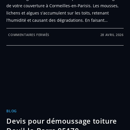
de votre couverture à Cormeilles-en-Parisis. Les mousses,
lichens et algues s'accumulent sur les toits, retenant
l'humidité et causant des dégradations. En faisant…
SUR
COMMENTAIRES FERMÉS
28 AVRIL 2026
DEVIS
POUR
DÉMOUSSAGE
TOITURE
CORMEILLES-
EN-
PARISIS
95240
BLOG
Devis pour démoussage toiture