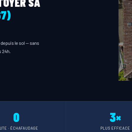
TOYER SA
67)
depuis le sol — sans
s 24h.
0
3×
UTE · ÉCHAFAUDAGE
PLUS EFFICACE