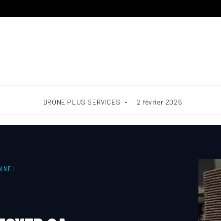
quoi faire nettoyer sa toiture
Rhin (67)
DRONE PLUS SERVICES
2 février 2026
ONNEL