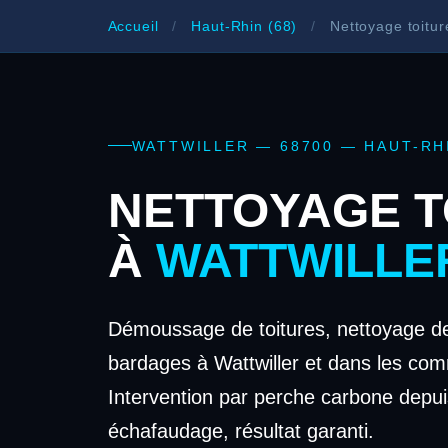
Accueil
/
Haut-Rhin (68)
/
Nettoyage toitur
WATTWILLER — 68700 — HAUT-RH
NETTOYAGE T
À
WATTWILLE
Démoussage de toitures, nettoyage de
bardages à Wattwiller et dans les co
Intervention par perche carbone depui
échafaudage, résultat garanti.