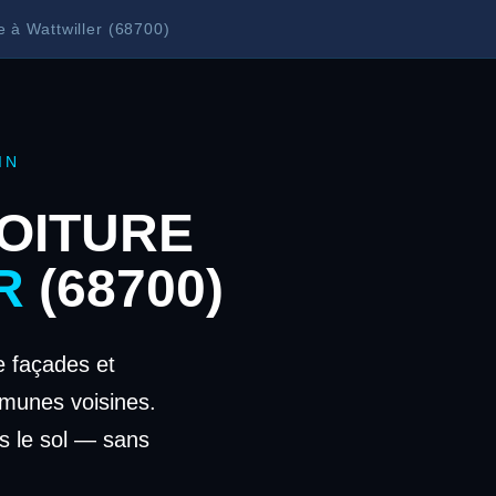
e à Wattwiller (68700)
IN
OITURE
R
(68700)
 façades et
mmunes voisines.
s le sol — sans