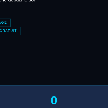
AGE
 GRATUIT
0