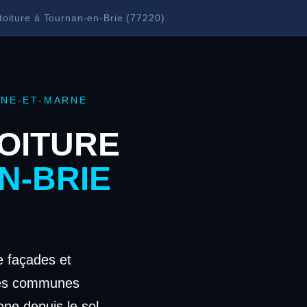
oiture à Tournan-en-Brie (77220)
INE-ET-MARNE
OITURE
N-BRIE
 façades et
les communes
one depuis le sol