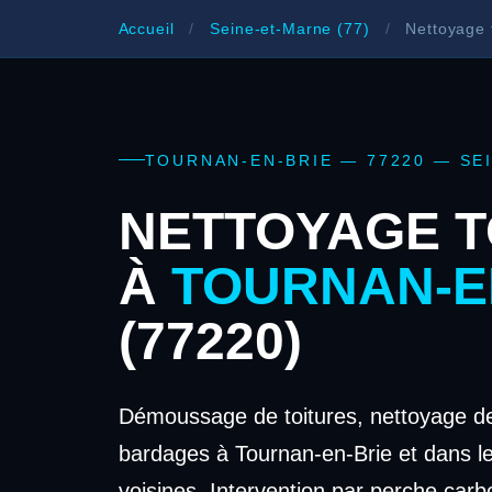
Accueil
/
Seine-et-Marne (77)
/
Nettoyage t
TOURNAN-EN-BRIE — 77220 — SE
NETTOYAGE T
À
TOURNAN-E
(77220)
Démoussage de toitures, nettoyage de
bardages à Tournan-en-Brie et dans 
voisines. Intervention par perche carb