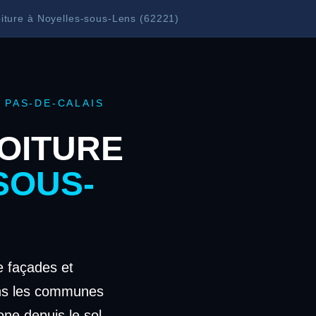
iture à Noyelles-sous-Lens (62221)
 PAS-DE-CALAIS
OITURE
SOUS-
 façades et
ans les communes
one depuis le sol