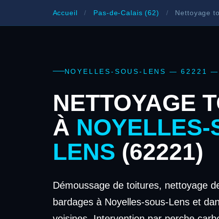
Accueil
/
Pas-de-Calais (62)
/
Nettoyage to
NOYELLES-SOUS-LENS — 62221 —
NETTOYAGE T
À
NOYELLES-
LENS
(62221)
Démoussage de toitures, nettoyage de
bardages à Noyelles-sous-Lens et d
voisines. Intervention par perche carb