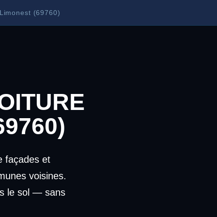
 Limonest (69760)
OITURE
69760)
 façades et
munes voisines.
s le sol — sans