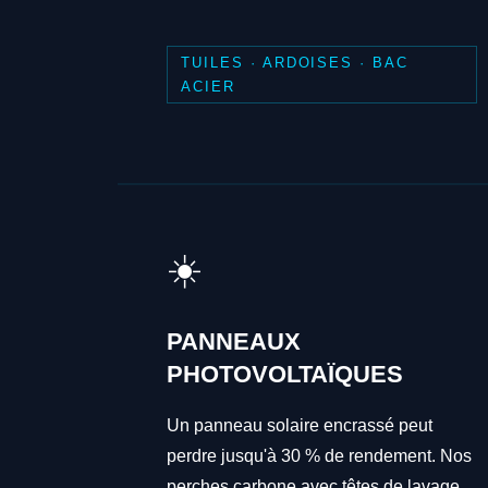
TUILES · ARDOISES · BAC
ACIER
☀️
PANNEAUX
PHOTOVOLTAÏQUES
Un panneau solaire encrassé peut
perdre jusqu'à 30 % de rendement. Nos
perches carbone avec têtes de lavage