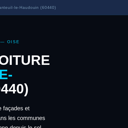
anteuil-le-Haudouin (60440)
 — OISE
OITURE
E-
440)
 façades et
dans les communes
one depuis le sol