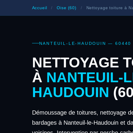
Accueil
/
Oise (60)
/
Nettoyage toiture à N
NANTEUIL-LE-HAUDOUIN — 60440
NETTOYAGE T
À
NANTEUIL-L
HAUDOUIN
(60
Démoussage de toitures, nettoyage de
bardages à Nanteuil-le-Haudouin et 
voisines. Intervention par perche carb