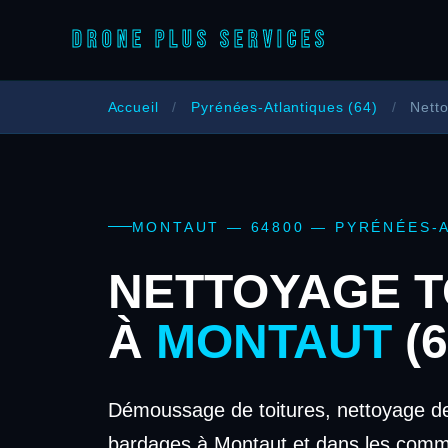
DRONE PLUS SERVICES
Accueil
/
Pyrénées-Atlantiques (64)
/
Netto
MONTAUT — 64800 — PYRÉNÉES-
NETTOYAGE T
À
MONTAUT
(6
Démoussage de toitures, nettoyage de
bardages à Montaut et dans les comm