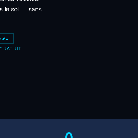
s le sol — sans
AGE
 GRATUIT
0