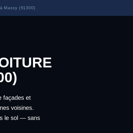
 à Massy (91300)
OITURE
00)
 façades et
es voisines.
s le sol — sans