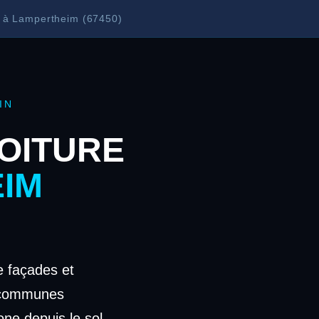
e à Lampertheim (67450)
IN
OITURE
IM
 façades et
 communes
one depuis le sol