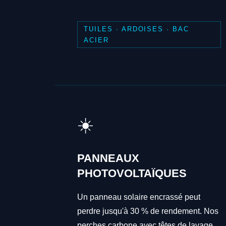
TUILES · ARDOISES · BAC
ACIER
☀️
PANNEAUX
PHOTOVOLTAÏQUES
Un panneau solaire encrassé peut
perdre jusqu'à 30 % de rendement. Nos
perches carbone avec têtes de lavage