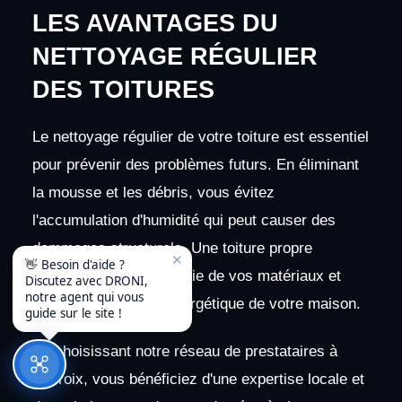
LES AVANTAGES DU
NETTOYAGE RÉGULIER
DES TOITURES
Le nettoyage régulier de votre toiture est essentiel
pour prévenir des problèmes futurs. En éliminant
la mousse et les débris, vous évitez
l'accumulation d'humidité qui peut causer des
dommages structurels. Une toiture propre
✕
👋 Besoin d'aide ?
prolonge également la vie de vos matériaux et
Discutez avec DRONI,
notre agent qui vous
améliore l'efficacité énergétique de votre maison.
guide sur le site !
En choisissant notre réseau de prestataires à
Clairoix, vous bénéficiez d'une expertise locale et