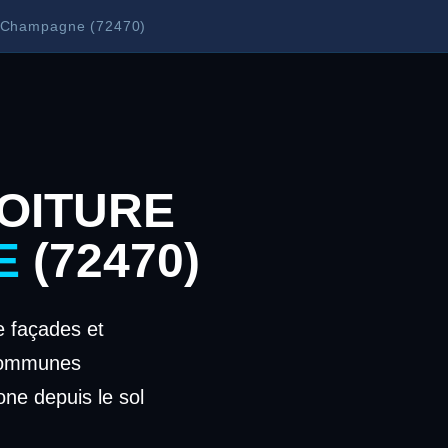
à Champagne (72470)
OITURE
E
(72470)
 façades et
communes
one depuis le sol