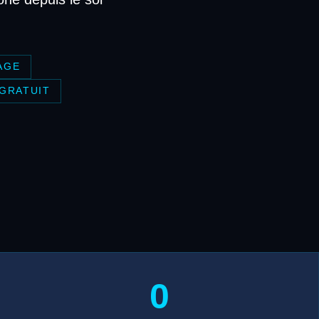
AGE
 GRATUIT
0