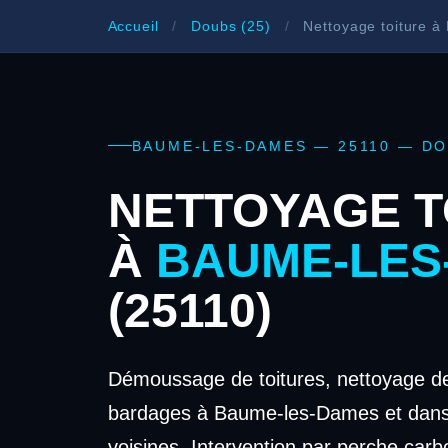
Accueil
/
Doubs (25)
/
Nettoyage toiture à
BAUME-LES-DAMES — 25110 — D
NETTOYAGE T
À
BAUME-LES
(25110)
Démoussage de toitures, nettoyage de
bardages à Baume-les-Dames et dan
voisines. Intervention par perche carb