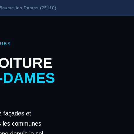
 Baume-les-Dames (25110)
OUBS
OITURE
-DAMES
 façades et
s les communes
one depuis le sol