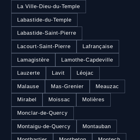
La Ville-Dieu-du-Temple
Labastide-du-Temple
Labastide-Saint-Pierre
Lacourt-Saint-Pierre
Lafrançaise
Lamagistère
Lamothe-Capdeville
Lauzerte
Lavit
Léojac
Malause
Mas-Grenier
Meauzac
Mirabel
Moissac
Molières
Monclar-de-Quercy
Montaigu-de-Quercy
Montauban
Montbartier
Montbeton
Montech