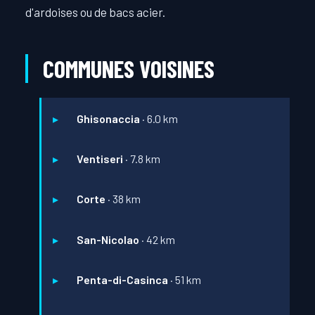
d'ardoises ou de bacs acier.
COMMUNES VOISINES
Ghisonaccia
· 6.0 km
Ventiseri
· 7.8 km
Corte
· 38 km
San-Nicolao
· 42 km
Penta-di-Casinca
· 51 km