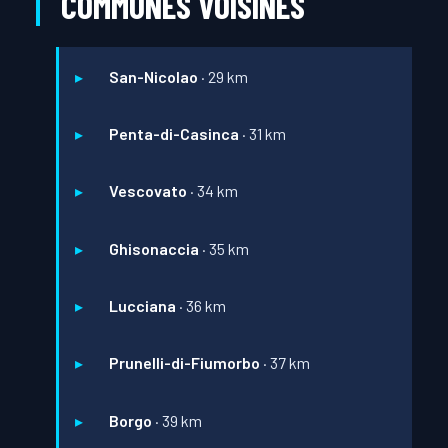
COMMUNES VOISINES
San-Nicolao
· 29 km
Penta-di-Casinca
· 31 km
Vescovato
· 34 km
Ghisonaccia
· 35 km
Lucciana
· 36 km
Prunelli-di-Fiumorbo
· 37 km
Borgo
· 39 km